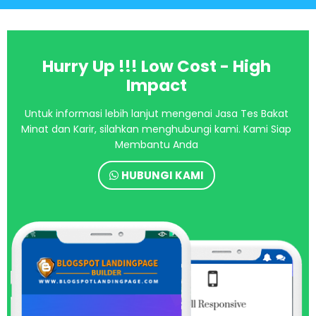
Hurry Up !!! Low Cost - High
Impact
Untuk informasi lebih lanjut mengenai Jasa Tes Bakat
Minat dan Karir, silahkan menghubungi kami. Kami Siap
Membantu Anda
HUBUNGI KAMI