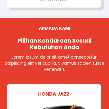
ARMADA KAMI
Pilihan Kendaraan Sesuai
Kebutuhan Anda
Lorem ipsum dolor sit amet consectetur,
adipiscing elit vel cubilia, vivamus sapien fusce
venenatis.
HONDA JAZZ