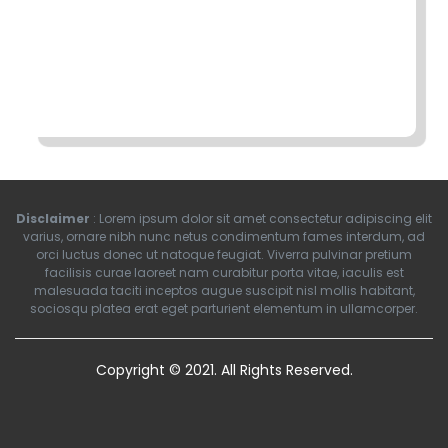
Disclaimer
: Lorem ipsum dolor sit amet consectetur adipiscing elit
varius, ornare nibh nunc netus condimentum fames interdum, ad
orci luctus donec ut natoque feugiat. Viverra pulvinar pretium
facilisis curae laoreet nam curabitur porta vitae, iaculis est
malesuada taciti inceptos augue suscipit nisl mollis habitant,
sociosqu platea erat eget parturient elementum in ullamcorper.
Copyright © 2021. All Rights Reserved.