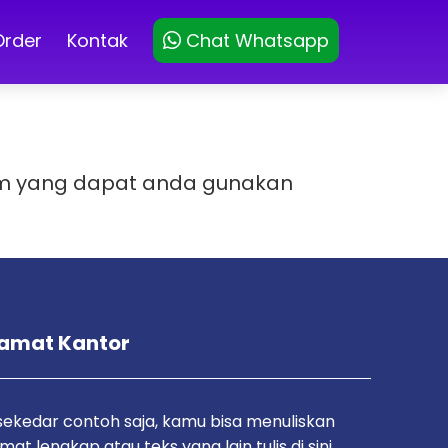
Order
Kontak
Chat Whatsapp
lom yang dapat anda gunakan
amat Kantor
 sekedar contoh saja, kamu bisa menuliskan
mat lengkap atau teks yang lain tulis di sini