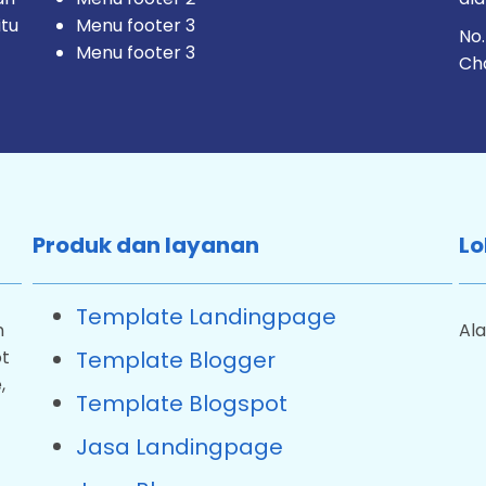
 itu
Menu footer 3
No
Menu footer 3
Ch
Produk dan layanan
Lo
Template Landingpage
n
Ala
ot
Template Blogger
,
Template Blogspot
Jasa Landingpage